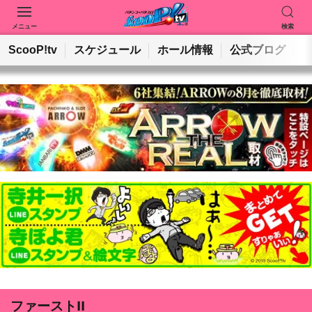
メニュー
検索
動画を検索
ホールを検索
ScooP!tv
スケジュール
ホール情報
公式ブログ
検索
ファーストII