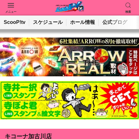
メニュー
検索
動画を検索
ホールを検索
ScooP!tv
スケジュール
ホール情報
公式ブログ
検索
キコーナ加古川店