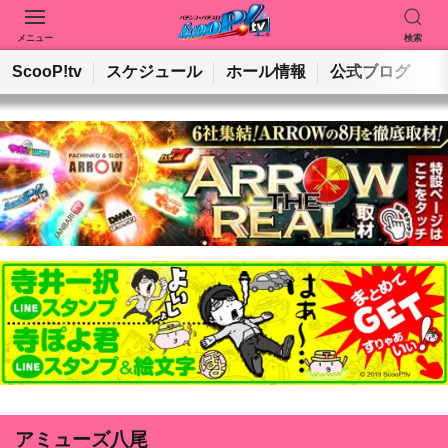
メニュー
検索
動画を検索
ホールを検索
ScooP!tv
スケジュール
ホール情報
公式ブログ
検索
アミューズ八尾