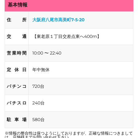
基本情報
住所
大阪府八尾市高美町7-5-20
交通
【東老原１丁目交差点東へ400m】
営業時間
10:00 〜 22:40
定休日
年中無休
パチンコ
720台
パチスロ
240台
駐車場
580台
※情報の整合性は保つようにしておりますが、正確な情報につきまして
は、店舗様までお問い合わせ下さい。