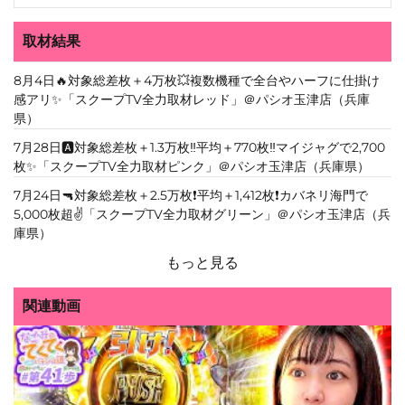
取材結果
8月4日🔥対象総差枚＋4万枚💥複数機種で全台やハーフに仕掛け
感アリ✨「スクープTV全力取材レッド」＠パシオ玉津店（兵庫
県）
7月28日🅰️対象総差枚＋1.3万枚‼️平均＋770枚‼️マイジャグで2,700
枚✨「スクープTV全力取材ピンク」＠パシオ玉津店（兵庫県）
7月24日🔫対象総差枚＋2.5万枚❗️平均＋1,412枚❗️カバネリ海門で
5,000枚超✌️「スクープTV全力取材グリーン」＠パシオ玉津店（兵
庫県）
もっと見る
関連動画