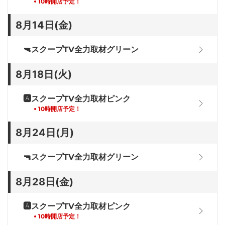
10時開店予定！
8月14日(金)
スクープTV全力取材グリーン
🔫
8月18日(火)
スクープTV全力取材ピンク
🅰️
10時開店予定！
8月24日(月)
スクープTV全力取材グリーン
🔫
8月28日(金)
スクープTV全力取材ピンク
🅰️
10時開店予定！