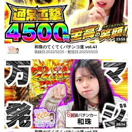
23:55
和珠のてくてくパチンコ道 vol.41
収録日:2022/12/25・配信日:2023/01/23
26:14