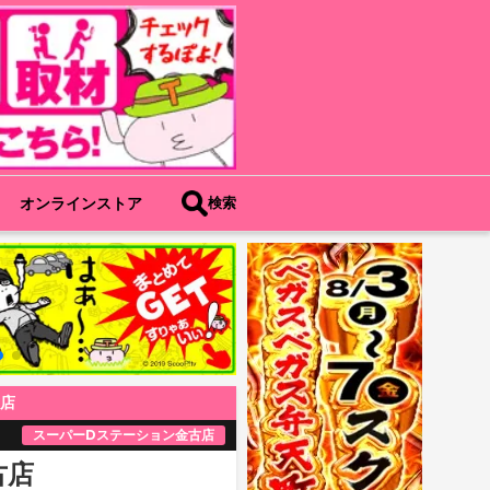
オンラインストア
検索
古店
スーパーDステーション金古店
古店