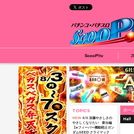
ScooP!tv
ホー
TOPICS
NEW
8/6
加藤やさしさの
Hall
やさしくなりたい 新台編
【eフィーバー機動戦士ガン
ダムSEED クライマック