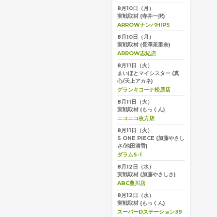
8月10日（月）
実戦取材
(寺井一択)
ARROWナンバHIPS
8月10日（月）
実戦取材
(長澤茉里奈)
ARROW志紀店
8月11日（火）
まいほとマイシスター
(真
心/天上アカネ)
グランキコーナ松原店
8月11日（火）
実戦取材
(もっくん)
ニコニコ枚方店
8月11日（火）
S ONE PIECE
(加藤やさし
さ/池田清香)
ダラムS-1
8月12日（水）
実戦取材
(加藤やさしさ)
ABC豊川店
8月12日（水）
実戦取材
(もっくん)
スーパーDステーション39