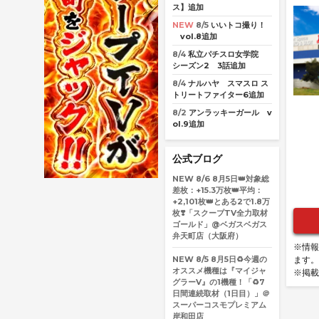
ス】追加
NEW
8/5
いいトコ撮り！
vol.8追加
8/4
私立パチスロ女学院
シーズン2 3話追加
8/4
ナルハヤ スマスロ ス
トリートファイター6追加
8/2
アンラッキーガール v
ol.9追加
公式ブログ
NEW
8/6
8月5日👑対象総
差枚：+15.3万枚👑平均：
+2,101枚👑とある2で1.8万
枚❣️「スクープTV全力取材
ゴールド」@ベガスベガス
弁天町店（大阪府）
※情報
NEW
8/5
8月5日♻️今週の
ます。
オススメ機種は『マイジャ
※掲載
グラーV』の1機種！「♻️7
日間連続取材（1日目）」＠
スーパーコスモプレミアム
岸和田店