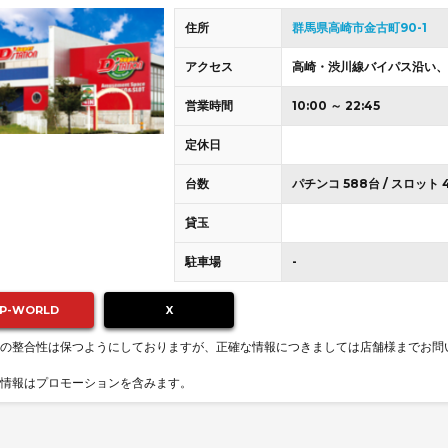
住所
群馬県高崎市金古町90-1
アクセス
高崎・渋川線バイパス沿い、
営業時間
10:00 ～ 22:45
定休日
台数
パチンコ 588台 / スロット 
貸玉
駐車場
-
P-WORLD
X
の整合性は保つようにしておりますが、正確な情報につきましては店舗様までお問
情報はプロモーションを含みます。