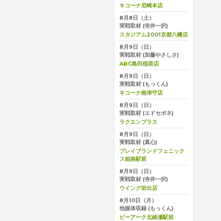
キコーナ尼崎本店
8月8日（土）
実戦取材
(寺井一択)
スタジアム2001京都八幡店
8月9日（日）
実戦取材
(加藤やさしさ)
ABC島田稲荷店
8月9日（日）
実戦取材
(もっくん)
キコーナ南津守店
8月9日（日）
実戦取材
(エドセポネ)
ラクエンプラス
8月9日（日）
実戦取材
(真心)
プレイブランドフェニック
ス姫路駅前
8月9日（日）
実戦取材
(寺井一択)
ウイング岩出店
8月10日（月）
他媒体収録
(もっくん)
ピーアーク北綾瀬駅前