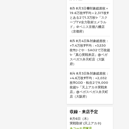
8/5
8月3日🟢対象総差枚＋
19.6万枚❣️平均＋2,317枚❣️
とある2で1.3万枚✨「スク
ープTV全力取材エメラル
ド」＠ベニス京都八幡店
（京都府）
8/5
8月4日📝対象総差枚：
+7.4万枚❣️平均：+3,530
枚❣️かぐや・SAO2で万枚超
✨「真心実戦来店」@ベガ
スベガス弁天町店（大阪
府）
8/4
8月3日📝対象総差枚：
+4.6万枚❣️平均：+2,032
枚❣️GOD・転生2で9,000
枚超✨「天上アカネ実戦来
店」@ベガスベガス弁天町
店（大阪府）
収録・来店予定
8月6日（木）
実戦取材
(天上アカネ)
キコーナ戸塚店