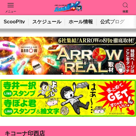
メニュー
検索
動画を検索
ホールを検索
ScooP!tv
スケジュール
ホール情報
公式ブログ
検索
キコーナ印西店