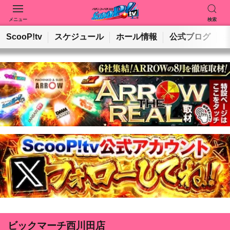
メニュー
検索
動画を検索
ホールを検索
ScooP!tv
スケジュール
ホール情報
公式ブログ
検索
ビックマーチ西川田店