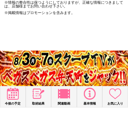
※情報の整合性は保つようにしておりますが、正確な情報につきまして
は、店舗様までお問い合わせ下さい。
※掲載情報はプロモーションを含みます。
JASRAC許諾第9015258001Y45038号
©Media Agency Inc.
今後の予定
取材結果
関連動画
基本情報
お気に入り