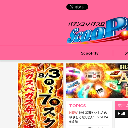
ScooP!tv
ホー
TOPICS
NEW
8/6
加藤やさしさの
Hall
やさしくなりたい vol.24
6追加