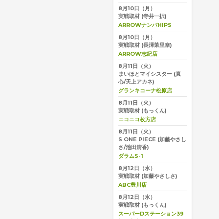
8月10日（月）
実戦取材
(寺井一択)
ARROWナンバHIPS
8月10日（月）
実戦取材
(長澤茉里奈)
ARROW志紀店
8月11日（火）
まいほとマイシスター
(真
心/天上アカネ)
グランキコーナ松原店
8月11日（火）
実戦取材
(もっくん)
ニコニコ枚方店
8月11日（火）
S ONE PIECE
(加藤やさし
さ/池田清香)
ダラムS-1
8月12日（水）
実戦取材
(加藤やさしさ)
ABC豊川店
8月12日（水）
実戦取材
(もっくん)
スーパーDステーション39