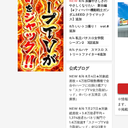
NEW
8/6
加藤やさしさの
やさしくなりたい 新台編
【eフィーバー機動戦士ガン
ダムSEED クライマック
ス】追加
8/5
いいトコ撮り！ vol.8
追加
8/4
私立パチスロ女学院
シーズン2 3話追加
8/4
ナルハヤ スマスロ ス
トリートファイター6追加
公式ブログ
NEW
8/6
8月4日🔥対象総
差枚＋4万枚💥複数機種で全
台やハーフに仕掛け感アリ
✨「スクープTV全力取材レ
ッド」＠パシオ玉津店（兵
※情報
庫県）
ます。
NEW
8/6
7月27日🔥対象
※掲載
総差枚＋3.8万枚✌️平均＋
1,374枚✌️カバネリ海門で
1.6万枚超❣️「スクープTV全
力取材レッド」＠123東大