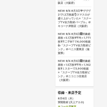
阪店（大阪府）
NEW
8/6
8月3日💜ヴヴヴ
2で1.2万枚超👌スマスロが
盛り上がっていた⭐️「スクー
プTV全力取材パープル」＠
キコーナ岸部店（大阪府）
NEW
8/6
8月5日🅰️対象総
差枚＋5.1万枚❣️平均＋1,771
枚❣️不二子BTで6,000枚超
👍「スクープTV全力取材ピ
ンク」＠ベニス栗東店（滋
賀県）
NEW
8/6
8月5日🅰️対象総
差枚＋1.5万枚❣️平均＋1,162
枚❣️ミスターで3,900枚超
⭐️「スクープTV全力取材ピ
ンク」＠ニコニコ住道店
（大阪府）
収録・来店予定
8月6日（木）
実戦取材
(天上アカネ)
キコーナ戸塚店