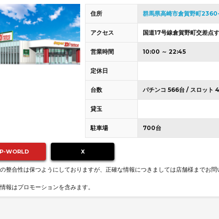
住所
群馬県高崎市倉賀野町2360-
アクセス
国道17号線倉賀野町交差点
営業時間
10:00 ～ 22:45
定休日
台数
パチンコ 566台 / スロット 
貸玉
駐車場
700台
P-WORLD
X
の整合性は保つようにしておりますが、正確な情報につきましては店舗様までお問
情報はプロモーションを含みます。