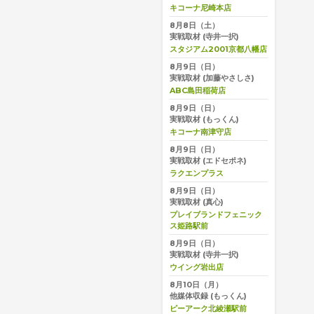
キコーナ尼崎本店
8月8日（土）
実戦取材
(寺井一択)
スタジアム2001京都八幡店
8月9日（日）
実戦取材
(加藤やさしさ)
ABC島田稲荷店
8月9日（日）
実戦取材
(もっくん)
キコーナ南津守店
8月9日（日）
実戦取材
(エドセポネ)
ラクエンプラス
8月9日（日）
実戦取材
(真心)
プレイブランドフェニック
ス姫路駅前
8月9日（日）
実戦取材
(寺井一択)
ウイング岩出店
8月10日（月）
他媒体収録
(もっくん)
ピーアーク北綾瀬駅前