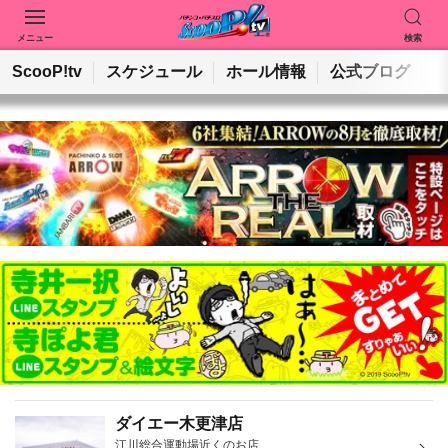
メニュー
検索
動画を検索
ホールを検索
ScooP!tv
スケジュール
ホール情報
公式ブログ
検索
ダイエー木更津店
江川総合運動場近くのお店