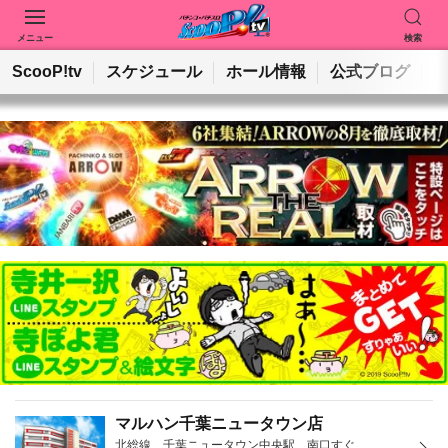
メニュー
検索
動画を検索
ホールを検索
ScooP!tv
スケジュール
ホール情報
公式ブログ
検索
マルハン千葉ニュータウン店
北総線 千葉ニュータウン中央駅 南口すぐ