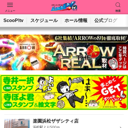
メニュー
検索
動画を検索
ホールを検索
ScooP!tv
スケジュール
ホール情報
公式ブログ
検索
楽園浜松ザザシティ店
浜松駅より500ｍ