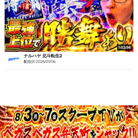
1:02:56
ナルハヤ 北斗転生2
配信日:2026/01/06
JASRAC許諾第9015258001Y45038号
©Media Agency Inc.