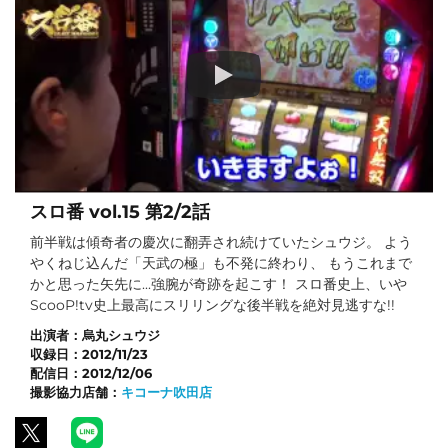
スロ番 vol.15 第2/2話
前半戦は傾奇者の慶次に翻弄され続けていたシュウジ。 よう
やくねじ込んだ「天武の極」も不発に終わり、 もうこれまで
かと思った矢先に...強腕が奇跡を起こす！ スロ番史上、いや
ScooP!tv史上最高にスリリングな後半戦を絶対見逃すな!!
出演者：
烏丸シュウジ
収録日：
2012/11/23
配信日：
2012/12/06
撮影協力店舗：
キコーナ吹田店