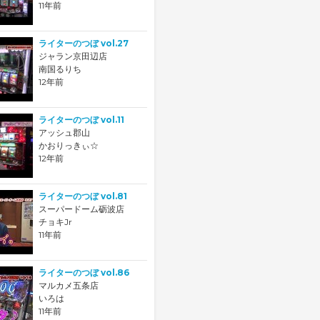
11年前
ライターのつぼ vol.27
ジャラン京田辺店
南国るりち
12年前
ライターのつぼ vol.11
アッシュ郡山
かおりっきぃ☆
12年前
ライターのつぼ vol.81
スーパードーム砺波店
チョキJr
11年前
ライターのつぼ vol.86
マルカメ五条店
いろは
11年前