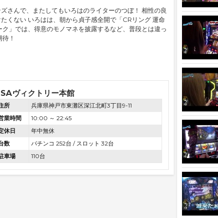
ズさんで、またしてもいろはのライターのつぼ！ 相性の良
たくない いろはは、朝から貞子感全開で「CRリング 運命
ーク」では、得意のモノマネを披露するなど、普段とは違っ
期待！
PSAヴィクトリー本館
住所
兵庫県神戸市東灘区深江北町3丁目9-11
営業時間
10:00 ～ 22:45
定休日
年中無休
台数
パチンコ 252台 / スロット 32台
駐車場
110台