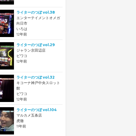
ライターのつぼ vol.38
エンターテイメントオメガ
向日市
いろは
12年前
ライターのつぼ vol.29
ジャラン京田辺店
ビワコ
12年前
ライターのつぼ vol.32
キコーナ神戸中央スロット
館
ビワコ
12年前
ライターのつぼ vol.104
マルカメ五条店
虎徹
11年前