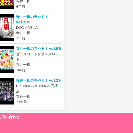
寺井一択
6年前
寺井一択の寺やる！
vol.289
DSG ARENA
寺井一択
7年前
寺井一択の寺やる！ vol.86
ゼニスコートグランスロッ
ト
寺井一択
9年前
寺井一択の寺やる！ vol.29
P.E.KING OF KINGS 高槻
店
寺井一択
10年前
お問い合わせ