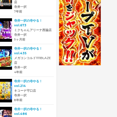
店
寺井一択
7年前
寺井一択の寺やる！
vol.673
ミクちゃんアリーナ西脇店
寺井一択
9ヶ月前
寺井一択の寺やる！
vol.435
メガコンコルド1111BLAZE
店
寺井一択
4年前
寺井一択の寺やる！
vol.214
キコーナ守口店
寺井一択
8年前
寺井一択の寺やる！
vol.486