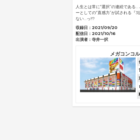
人生とは常に“選択”の連続である…
ーとしての“直感力”が試される『3
ない…っ!!?
収録日：
2021/09/20
配信日：
2021/10/16
出演者：
寺井一択
メガコンコル