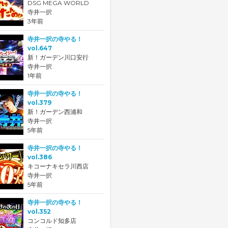
DSG MEGA WORLD
寺井一択
3年前
寺井一択の寺やる！
vol.647
新！ガーデン川口安行
寺井一択
1年前
寺井一択の寺やる！
vol.379
新！ガーデン西浦和
寺井一択
5年前
寺井一択の寺やる！
vol.386
キコーナキセラ川西店
寺井一択
5年前
寺井一択の寺やる！
vol.352
コンコルド知多店