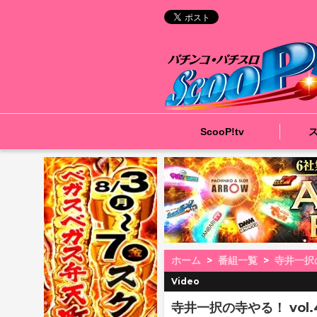
ScooP!tv
ホーム
番組一覧
寺井一択
Video
寺井一択の寺やる！ vol.4