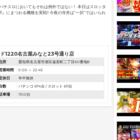
 パチスロにおいてもそれは例外ではない！ 本日はスロッタ
択』にまつわる機種を実戦!! 今夜の寺井は“一択”ではいられ
ド1220名古屋みなと23号通り店
住所
愛知県名古屋市港区遠若町二丁目60番地8
営業時間
9:00 ～ 22:45
定休日
年中無休
台数
パチンコ 674台 / スロット 611台
駐車場
1100台