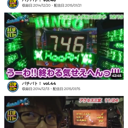
収録日:2014/12/20・配信日:2015/01/21
42:45
パチバト！ vol.44
収録日:2014/12/13・配信日:2015/01/15