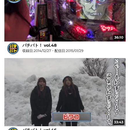
36:10
パチバト！ vol.48
収録日:2014/12/27・配信日:2015/01/29
33:43
パチバト！ vol.46