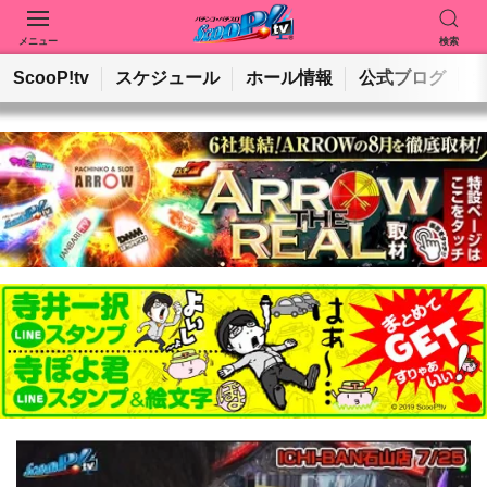
メニュー
検索
動画を検索
ホールを検索
ScooP!tv
スケジュール
ホール情報
公式ブログ
検索