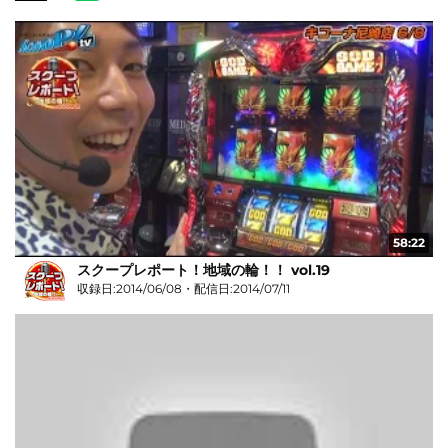
58:22
スクープレポート！地域の輪！！ vol.19
収録日:2014/06/08・配信日:2014/07/11