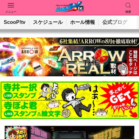
メニュー
検索
動画を検索
ホールを検索
ScooP!tv
スケジュール
ホール情報
公式ブログ
検索