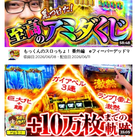
58:48
もっくんのスロっちょ！ 番外編 eフィーバーデッドマウ
収録日:2026/06/08・配信日:2026/06/11
35:05