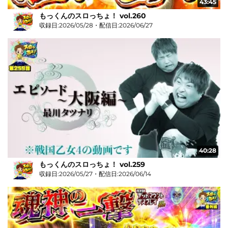
43:45
もっくんのスロっちょ！ vol.260
収録日:2026/05/28・配信日:2026/06/27
40:28
もっくんのスロっちょ！ vol.259
収録日:2026/05/27・配信日:2026/06/14