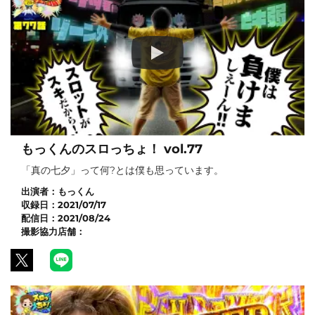
もっくんのスロっちょ！ vol.77
「真の七夕」って何?とは僕も思っています。
出演者：
もっくん
収録日：
2021/07/17
配信日：
2021/08/24
撮影協力店舗：