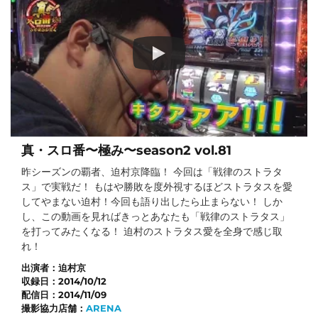
真・スロ番〜極み〜season2 vol.81
昨シーズンの覇者、迫村京降臨！ 今回は「戦律のストラタ
ス」で実戦だ！ もはや勝敗を度外視するほどストラタスを愛
してやまない迫村！今回も語り出したら止ま­らない！ しか
し、この動画を見ればきっとあなたも「戦律のストラタス」
を打ってみたくなる！ 迫村のストラタス愛を全身で感じ取
れ！
出演者：
迫村京
収録日：
2014/10/12
配信日：
2014/11/09
撮影協力店舗：
ARENA