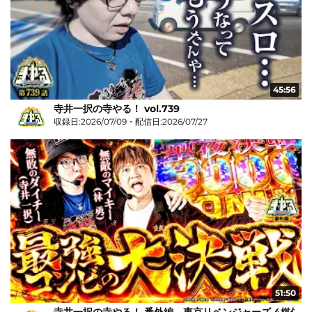
45:56
寺井一択の寺やる！ vol.739
収録日:2026/07/09・配信日:2026/07/27
51:50
寺井一択の寺やる！ 番外編 東京リベンジャーズ 4媒体リ