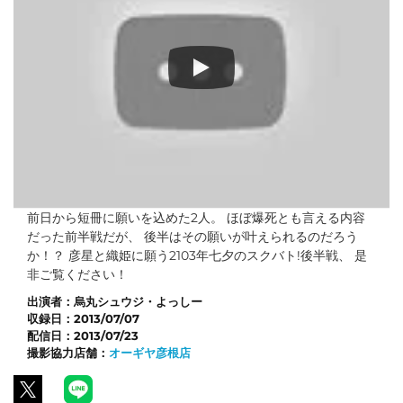
スクバト！ vol.22 第2/2話
前日から短冊に願いを込めた2人。 ほぼ爆死とも言える内容
だった前半戦だが、 後半はその願いが叶えられるのだろう
か！？ 彦星と織姫に願う2103年七夕のスクバト!後半戦、 是
非ご覧ください！
出演者：
烏丸シュウジ・よっしー
収録日：
2013/07/07
配信日：
2013/07/23
撮影協力店舗：
オーギヤ彦根店