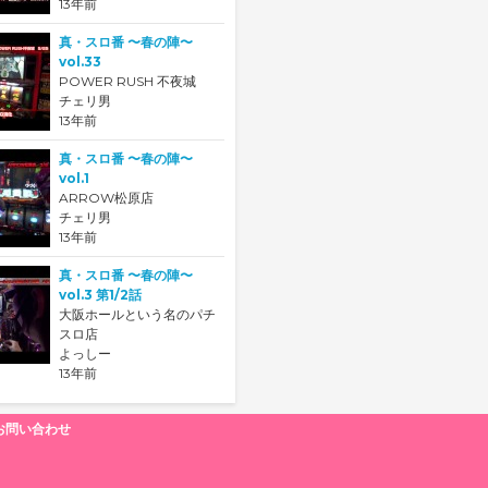
13年前
真・スロ番 〜春の陣〜
vol.33
POWER RUSH 不夜城
チェリ男
13年前
真・スロ番 〜春の陣〜
vol.1
ARROW松原店
チェリ男
13年前
真・スロ番 〜春の陣〜
vol.3 第1/2話
大阪ホールという名のパチ
スロ店
よっしー
13年前
お問い合わせ