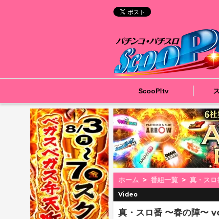
ScooP!tv
ホーム
番組一覧
真・スロ
Video
真・スロ番 〜春の陣〜 vol