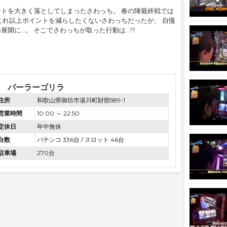
トを大きく落としてしまったさわっち。 春の陣最終戦では
これ以上ポイントを減らしたくないさわっちだったが、 自慢
に...。 そこでさわっちが取った行動は...!?
パーラーゴリラ
住所
和歌山県御坊市湯川町財部589-1
営業時間
10:00 ～ 22:50
定休日
年中無休
台数
パチンコ 336台 / スロット 46台
駐車場
270台