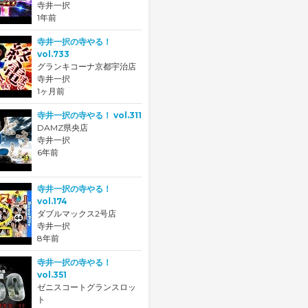
寺井一択
1年前
寺井一択の寺やる！
vol.733
グランキコーナ京都宇治店
寺井一択
1ヶ月前
寺井一択の寺やる！ vol.311
DAMZ県央店
寺井一択
6年前
寺井一択の寺やる！
vol.174
ダブルマックス2号店
寺井一択
8年前
寺井一択の寺やる！
vol.351
ゼニスコートグランスロッ
ト