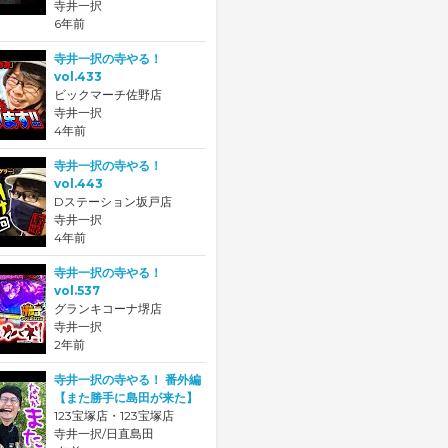
寺井一択
6年前
寺井一択の寺やる！
vol.433
ビックマーチ佐野店
寺井一択
4年前
寺井一択の寺やる！
vol.443
Dステーション坂戸店
寺井一択
4年前
寺井一択の寺やる！
vol.537
グランキコーナ堺店
寺井一択
2年前
寺井一択の寺やる！ 番外編
【また勝手に島田が来た】
123宝塚店・123宝塚店
寺井一択/日直島田