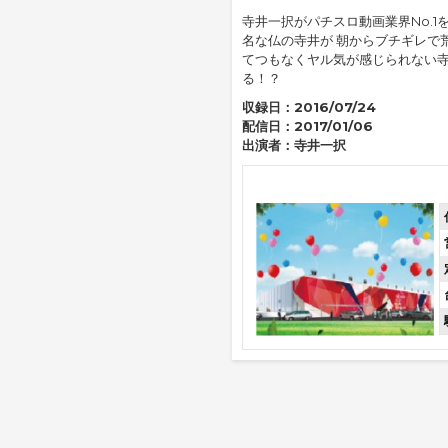
寺井一択がパチスロ動画業界No.1
名な仏の寺井が 朝からブチギレで荒
てつもなくヤル気が感じられない寺
る！？
収録日：
2016/07/24
配信日：
2017/01/06
出演者：
寺井一択