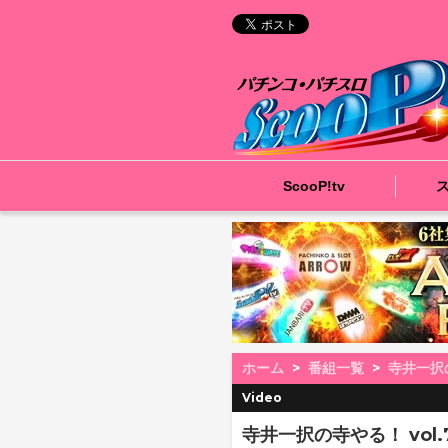
ScooP!tv
ホーム
番組一覧
寺井一択
Video
寺井一択の寺やる！ vol.