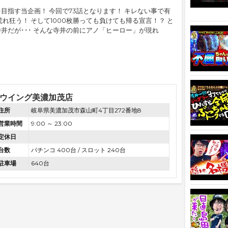
を目指す当企画！ 今回で73話となります！ キレない事で有
れ狂う！ そして1000枚勝っても負けても帰る宣言！？ と
井だが･･･ そんな寺井の前にアノ「ヒーロー」が現れ
ウイング美濃加茂店
住所
岐阜県美濃加茂市森山町4丁目272番地8
営業時間
9:00 ～ 23:00
定休日
台数
パチンコ 400台 / スロット 240台
駐車場
640台