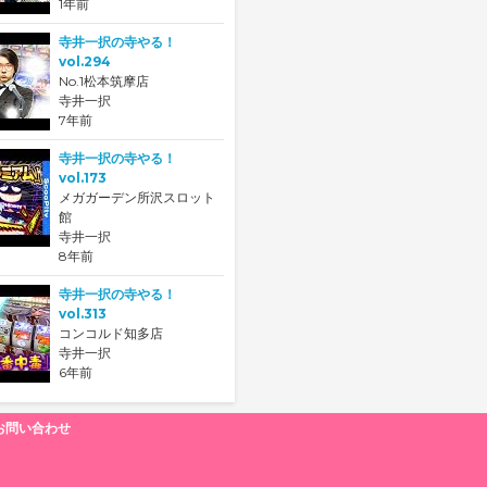
1年前
寺井一択の寺やる！
vol.294
No.1松本筑摩店
寺井一択
7年前
寺井一択の寺やる！
vol.173
メガガーデン所沢スロット
館
寺井一択
8年前
寺井一択の寺やる！
vol.313
コンコルド知多店
寺井一択
6年前
お問い合わせ