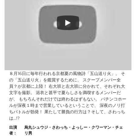
スペシャルバラエティch vol.2
８月16日に毎年行われる京都夏の風物詩「五山送り火」。 そ
の「五山送り火」を鑑賞するために、 スクープメンバー全
員？が京都に上陸！ 右大班と左大班に分かれて、それぞれ大
文字を撮影。 浴衣と甚平で夏らしさを満喫するメンバーだ
が、 もちろんそれだけでは終わるはずもない。 パチンコホー
ルが深夜１時まで営業しているということで、 深夜のノリ打
ちバトルが勃発！ 果たして勝負の行方は？そして、さわっち
は...!?
出演
烏丸シュウジ・さわっち・よっしー・クワーマン・チェ
者：
リ男