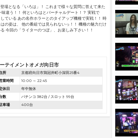
多登場となる「いろは」！ これまで様々な質問に答えて来た
一味違う！！ 何といろはとバーチャルデート！？ 実戦で
している あの名作ホラーとのタイアップ機種で実戦！！ 時
はの姿は、 他の番組では見られないっ！！ 機種の魅力だけ
る 今回の「ライターのつぼ」、お楽しみ下さい！！
ーテイメントオメガ向日市
住所
京都府向日市鶏冠井町小深田25番4
営業時間
10:00 ～ 22:45
定休日
年中無休
台数
パチンコ 382台 / スロット 99台
駐車場
400台