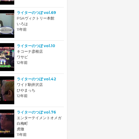
ライターのつぼ vol.69
PSAヴィクトリー本館
いろは
11年前
ライターのつぼ vol.10
キコーナ彦根店
ワサビ
12年前
ライターのつぼ vol.42
ワイド駒井沢店
ひやまっち
12年前
ライターのつぼ vol.76
エンターテイメントオメガ
白梅町
虎徹
11年前