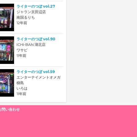
ライターのつぼ vol.27
ジャラン京田辺店
南国るりち
12年前
ライターのつぼ vol.90
ICHI-BAN 湖北店
ワサビ
11年前
ライターのつぼ vol.59
エンターテイメントオメガ
槇島
いろは
11年前
お問い合わせ