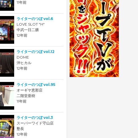
11年前
ライターのつぼ vol.6
LOVE SLOT "H"
中武一日二膳
12年前
ライターのつぼ vol.12
DOME
沖ヒカル
12年前
ライターのつぼ vol.95
オーギヤ恵那店
二階堂亜樹
11年前
ライターのつぼ vol.3
スーパーワイド守山店
塾長
12年前