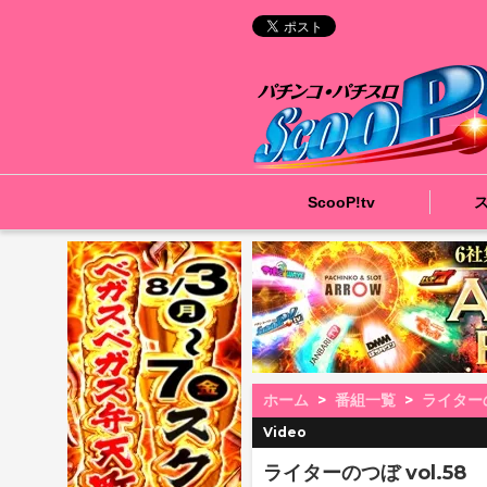
ScooP!tv
ホーム
番組一覧
ライター
Video
ライターのつぼ vol.58