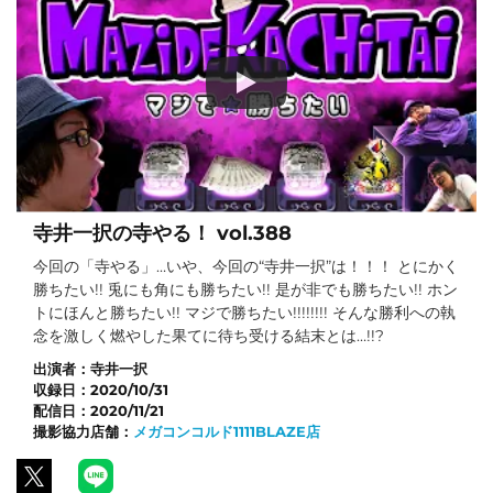
寺井一択の寺やる！ vol.388
今回の「寺やる」…いや、今回の“寺井一択”は！！！ とにかく
勝ちたい!! 兎にも角にも勝ちたい!! 是が非でも勝ちたい!! ホン
トにほんと勝ちたい!! マジで勝ちたい!!!!!!!! そんな勝利への執
念を激しく燃やした果てに待ち受ける結末とは…!!?
出演者：
寺井一択
収録日：
2020/10/31
配信日：
2020/11/21
撮影協力店舗：
メガコンコルド1111BLAZE店