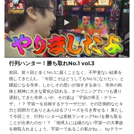
行列ハンター！勝ち取れNo.1 vol.3
前回、前々回と全くNo.1に届くことなく、不甲斐ない結果を
残してきた2人… 「今回こそはどうしてもNo.1になりたい」と
躍起になる寺井。しかしその思いが強すぎる余り、寺井の肉
体と精神に大きな変化が訪れる… オープニングでいつも通り
遅刻してきた寺井…いや、その姿は「宇宙の帝王・テラー
ザ」！？ 宇宙一を自称するテラーザだが、その圧倒的なヒキ
力と回胴力でありとあらゆるフリーズを引き寄せる！ 果たし
て今回こそ、行列ハンターは差枚ランキングNo.1を勝ち取る
ことが出来たのか！？ 「地球人には縁のない宇宙一の大事故
を御覧入れましょう。宇宙一であるこの私がね…」 byテラー