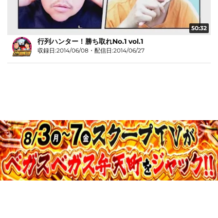
50:32
行列ハンター！勝ち取れNo.1 vol.1
収録日:2014/06/08・配信日:2014/06/27
JASRAC許諾第9015258001Y45038号
©Media Agency Inc.