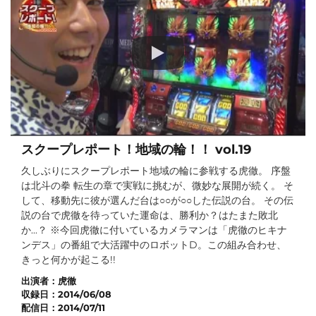
スクープレポート！地域の輪！！ vol.19
久しぶりにスクープレポート地域の輪に参戦する虎徹。 序盤
は北斗の拳 転生の章で実戦に挑むが、微妙な展開が続く。 そ
して、移動先に彼が選んだ台は○○が○○した伝説の台。 その伝
説の台で虎徹を待っていた運命は、勝利か？はたまた敗北
か...？ ※今回虎徹に付いているカメラマンは「虎徹のヒキナ
ンデス」の番組で大活躍中のロボットD。この組み合わせ、
きっと何かが起こる!!
出演者：
虎徹
収録日：
2014/06/08
配信日：
2014/07/11