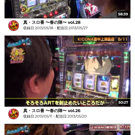
58:39
真・スロ番 〜春の陣〜 vol.28
収録日:2013/05/18・配信日:2013/05/27
50:27
真・スロ番 〜春の陣〜 vol.26
収録日:2013/05/11・配信日:2013/05/20