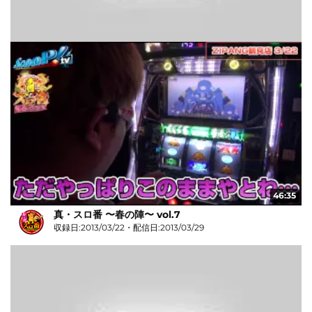
真・スロ番 〜春の陣〜 vol.10 第1/2話
収録日:2013/03/24・配信日:2013/04/01
46:35
真・スロ番 〜春の陣〜 vol.7
収録日:2013/03/22・配信日:2013/03/29