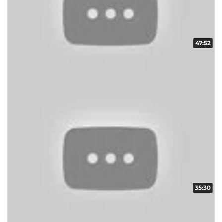
47:52
真・スロ番 〜春の陣〜 vol.36
収録日:2013/05/26・配信日:2013/06/04
35:30
真・スロ番 〜春の陣〜 vol.35
収録日:2013/05/25・配信日:2013/06/03