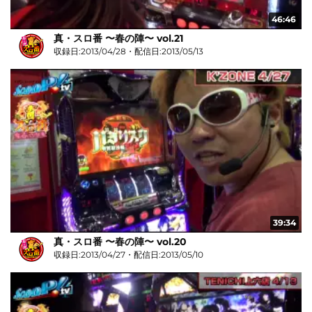
46:46
真・スロ番 〜春の陣〜 vol.21
収録日:2013/04/28・配信日:2013/05/13
39:34
真・スロ番 〜春の陣〜 vol.20
収録日:2013/04/27・配信日:2013/05/10