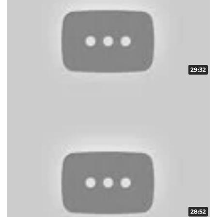
29:32
真・スロ番 〜春の陣〜 vol.10 第2/2話
収録日:2013/03/24・配信日:2013/04/08
28:52