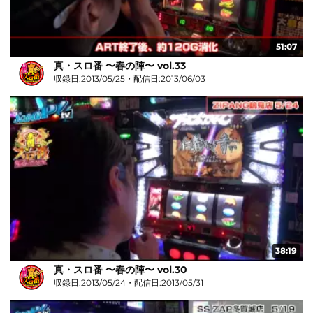
51:07
真・スロ番 〜春の陣〜 vol.33
収録日:2013/05/25・配信日:2013/06/03
38:19
真・スロ番 〜春の陣〜 vol.30
収録日:2013/05/24・配信日:2013/05/31