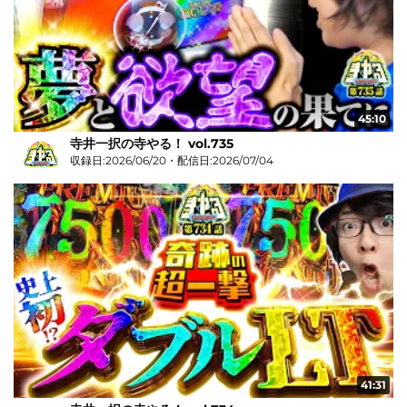
45:10
寺井一択の寺やる！ vol.735
収録日:2026/06/20・配信日:2026/07/04
41:31