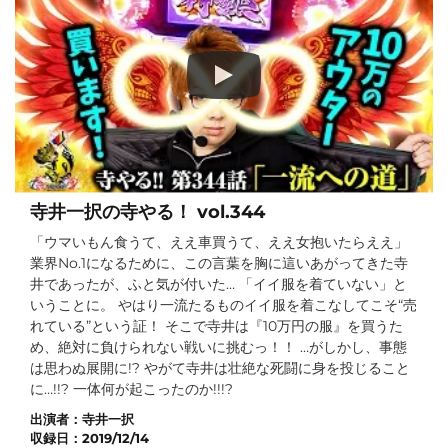
寺井一択の寺やる！ vol.344
「ウマいもん食うて、ええ車買うて、ええ女抱いたらええ」
業界No.1になるために、この言葉を胸に這いあがってきた寺
井であったが、ふと気が付いた… 「イイ服を着ていない」と
いうことに。 やはり一流たるものイイ服を着こなしてこそ“売
れている”という証！ そこで寺井は『10万円の服』を買うた
め、絶対に負けられない戦いに挑むっ！！ …がしかし、事態
は思わぬ展開に!? やがて寺井は壮絶な死闘に身を投じること
に…!!? 一体何が起こったのか!!!?
出演者：
寺井一択
収録日：
2019/12/14