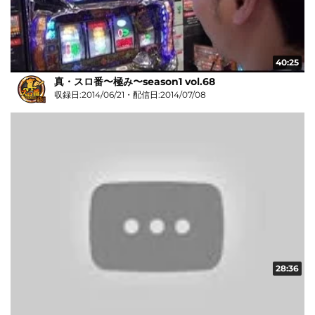
40:25
真・スロ番〜極み〜season1 vol.68
収録日:2014/06/21・配信日:2014/07/08
28:36
真・スロ番〜極み〜season1 vol.70
収録日:2014/06/22・配信日:2014/07/04