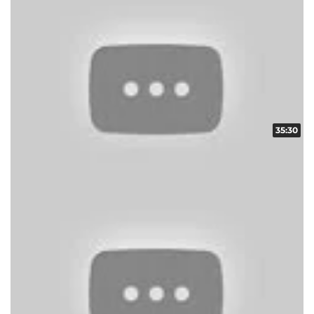
35:30
真・スロ番〜極み〜season1 vol.58
収録日:2014/05/31・配信日:2014/06/18