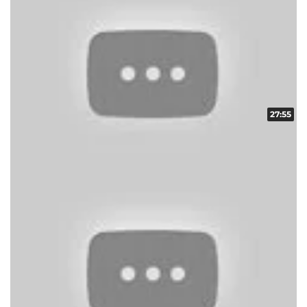
27:55
真・スロ番〜極み〜season1 vol.53
収録日:2014/05/24・配信日:2014/06/11