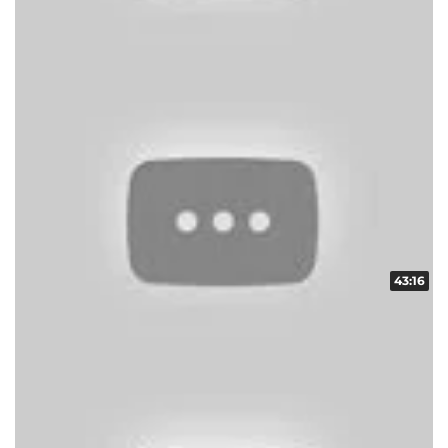
万枚チャレンジ vol.12
収録日:2014/04/11・配信日:2014/04/28
43:16
万枚チャレンジ vol.11
収録日:2014/03/29・配信日:2014/04/17