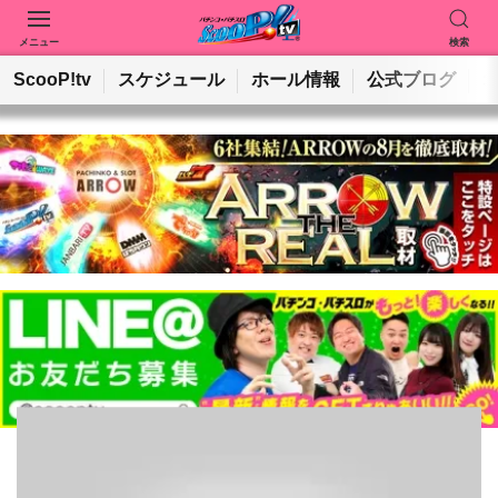
メニュー
検索
動画を検索
ホールを検索
ScooP!tv
スケジュール
ホール情報
公式ブログ
検索