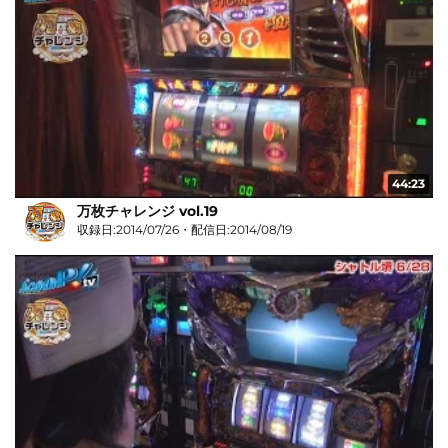
44:23
万枚チャレンジ vol.19
収録日:2014/07/26・配信日:2014/08/19