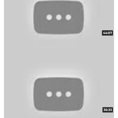
44:07
万枚チャレンジ vol.8
収録日:2014/03/22・配信日:2014/04/17
36:33
万枚チャレンジ vol.9