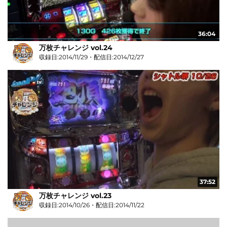
36:04
万枚チャレンジ vol.24
収録日:2014/11/29・配信日:2014/12/27
37:52
万枚チャレンジ vol.23
収録日:2014/10/26・配信日:2014/11/22