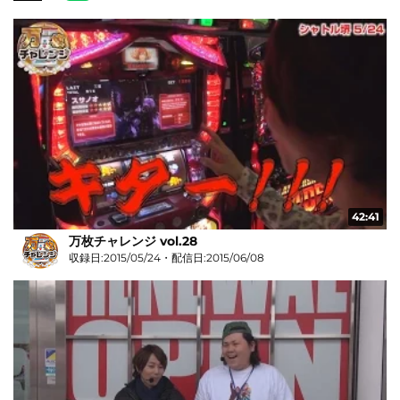
42:41
万枚チャレンジ vol.28
収録日:2015/05/24・配信日:2015/06/08