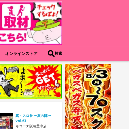
オンラインストア
検索
真・スロ番 〜夏の陣〜
vol.61
キコーナ阪急豊中店