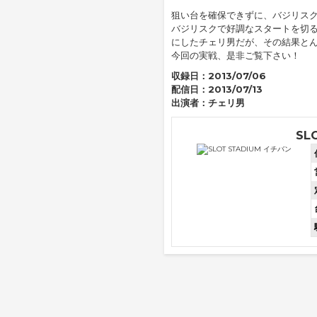
狙い台を確保できずに、バジリスク
バジリスクで好調なスタートを切る
にしたチェリ男だが、その結果とんで
今回の実戦、是非ご覧下さい！
収録日：
2013/07/06
配信日：
2013/07/13
出演者：
チェリ男
SL