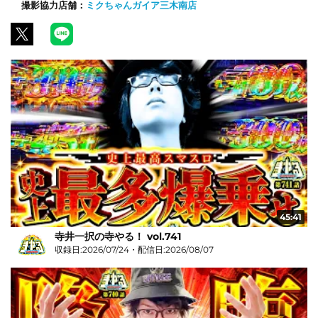
撮影協力店舗：
ミクちゃんガイア三木南店
45:41
寺井一択の寺やる！ vol.741
収録日:2026/07/24・配信日:2026/08/07