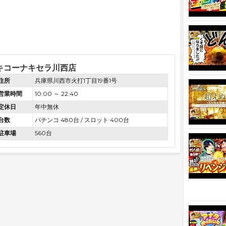
キコーナキセラ川西店
住所
兵庫県川西市火打1丁目19番1号
営業時間
10:00 ～ 22:40
定休日
年中無休
台数
パチンコ 480台 / スロット 400台
駐車場
560台