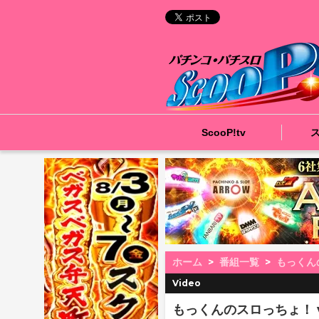
ScooP!tv
ホーム
番組一覧
もっくん
Video
もっくんのスロっちょ！ vo