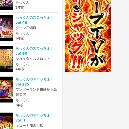
もっくん
3年前
もっくんのスロっちょ！
vol.49
ゾーン戸畑店
もっくん
6年前
もっくんのスロっちょ！
vol.80
ジョイタイムスロット
もっくん
4年前
もっくんのスロっちょ！
vol.225
ワンダーランド1188鹿児島
新栄店
もっくん
1年前
もっくんのスロっちょ！
vol.11
キコーナ加古川店