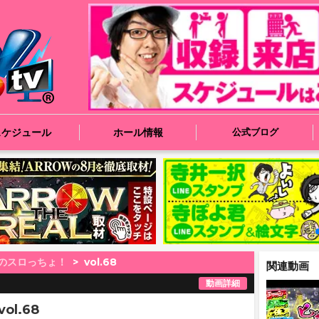
スケジュール
ホール情報
公式ブログ
のスロっちょ！
vol.68
関連動画
動画詳細
l.68