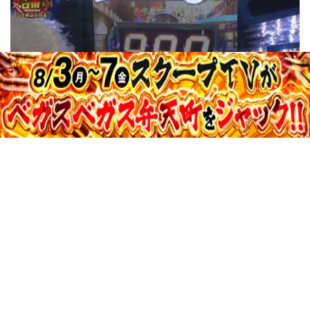
31:40
真・スロ番〜極み〜season2 vol.121
収録日:2014/12/13・配信日:2015/01/08
34:24