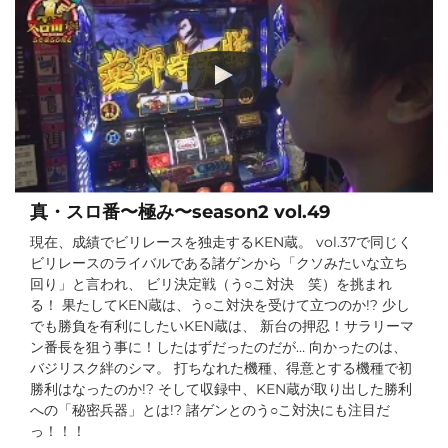
真・スロ番〜極み〜season2 vol.49
現在、成績でビリレースを独走するKEN蔵。 vol.37で同じく
ビリレースのライバルである諸ゲンから「クソみたいな立ち
回り」と言われ、 ビリ決定戦（う○こ対決 笑）を挑まれ
る！ 果たしてKEN蔵は、う○こ対決を受けて立つのか!? 少し
でも勝負を有利にしたいKEN蔵は、 新台の押忍！サラリーマ
ン番長を狙う事に！したはずだったのだが… 向かったのは、
バジリスク絆のシマ。 打ちなれた機種、得意とする機種で初
勝利はなったのか!? そして収録中、KEN蔵が取り出した勝利
への「秘密兵器」とは!? 諸ゲンとのう○こ対決にも注目だ
っ！！！