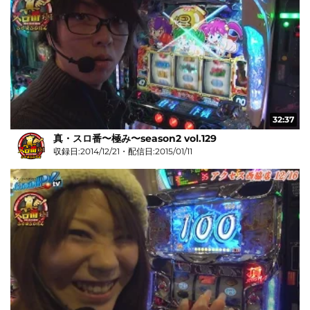
32:37
真・スロ番〜極み〜season2 vol.129
収録日:2014/12/21・配信日:2015/01/11