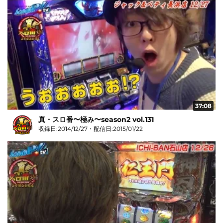
37:08
真・スロ番〜極み〜season2 vol.131
収録日:2014/12/27・配信日:2015/01/22