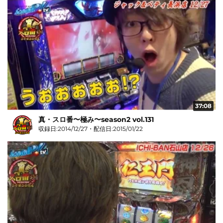
37:08
真・スロ番〜極み〜season2 vol.131
収録日:2014/12/27・配信日:2015/01/22