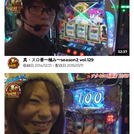
32:37
真・スロ番〜極み〜season2 vol.129
収録日:2014/12/21・配信日:2015/01/11