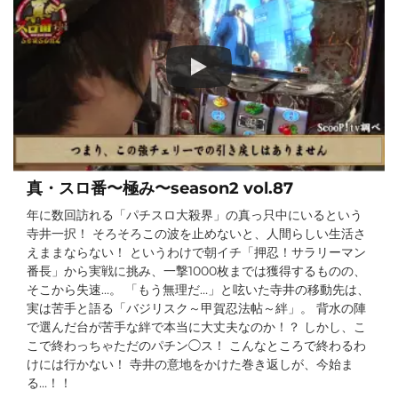
真・スロ番〜極み〜season2 vol.87
年に数回訪れる「パチスロ大殺界」の真っ只中にいるという
寺井一択！ そろそろこの波を止めないと、人間らしい生活さ
えままならない！ というわけで朝イチ「押忍！サラリーマン
番長」から実戦に挑み、一撃1000枚までは­獲得するものの、
そこから失速…。 「もう無理だ…」と呟いた寺井の移動先は、
実は苦手と語る「バジリスク～甲賀忍法帖～­絆」。 背水の陣
で選んだ台が苦手な絆で本当に大丈夫なのか！？ しかし、こ
こで終わっちゃただのパチン◯ス！ こんなところで終わるわ
けには行かない！ 寺井の意地をかけた巻き返しが、今始ま
る…！！