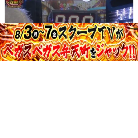
31:40
真・スロ番〜極み〜season2 vol.121
収録日:2014/12/13・配信日:2015/01/08
34:24