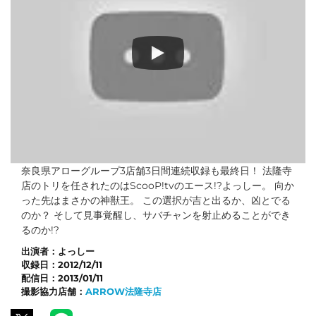
ギフトコレクター in ARROW vol.11
奈良県アローグループ3店舗3日間連続収録も最終日！ 法隆寺
店のトリを任されたのはScooP!tvのエース!?よっしー。 向か
った先はまさかの神獣王。 この選択が吉と出るか、凶とでる
のか？ そして見事覚醒し、サバチャンを射止めることができ
るのか!?
出演者：
よっしー
収録日：
2012/12/11
配信日：
2013/01/11
撮影協力店舗：
ARROW法隆寺店