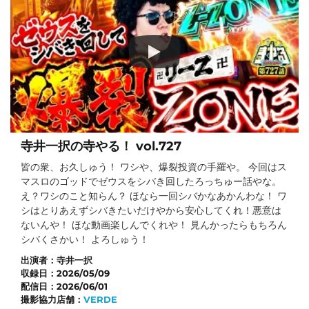
寺井一択の寺やる！ vol.727
皆の衆、お久しゅう！ ワシや、爆裂投資の手羅や。 今回はス
マスロのゴッドでゼウスをシバき回したろっちゅー話やな。
え？ワシのこと知らん？ ほなら一回シバかなあかんわな！ ワ
シはとりあえずシバきたいだけやから安心してくれ！悪意は
ないんや！ ほな動画楽しんでくれや！ 見んかったらもちろん
シバくさかい！ よろしゅう！
出演者：
寺井一択
収録日：
2026/05/09
配信日：
2026/06/01
撮影協力店舗：
VERDE