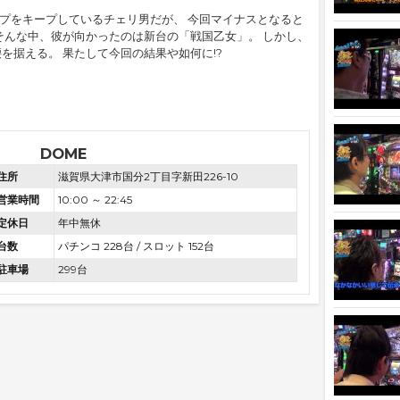
ップをキープしているチェリ男だが、 今回マイナスとなると
そんな中、彼が向かったのは新台の「戦国乙女」。 しかし、
を据える。 果たして今回の結果や如何に!?
DOME
住所
滋賀県大津市国分2丁目字新田226-10
営業時間
10:00 ～ 22:45
定休日
年中無休
台数
パチンコ 228台 / スロット 152台
駐車場
299台