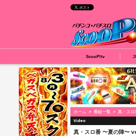
ScooP!tv
ホーム
番組一覧
真・スロ
Video
真・スロ番 〜夏の陣〜 vol