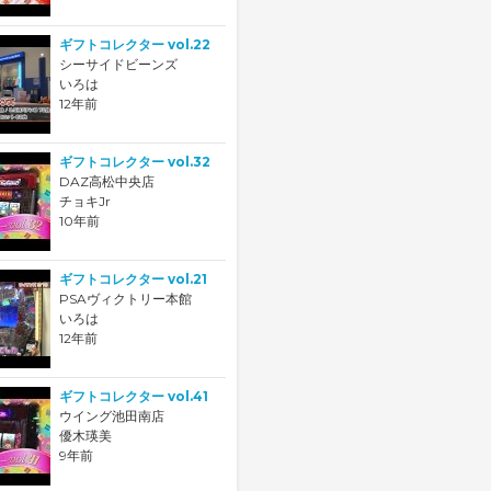
ギフトコレクター vol.22
シーサイドビーンズ
いろは
12年前
ギフトコレクター vol.32
DAZ高松中央店
チョキJr
10年前
ギフトコレクター vol.21
PSAヴィクトリー本館
いろは
12年前
ギフトコレクター vol.41
ウイング池田南店
優木瑛美
9年前