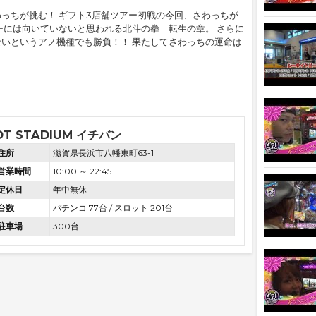
っちが挑む！ ギフト3店舗ツアー初戦の今回、さわっちが
ーには向いていないと思われる北斗の拳 転生の章。 さらに
いというアノ機種でも勝負！！ 果たしてさわっちの運命は
OT STADIUM イチバン
住所
滋賀県長浜市八幡東町63-1
営業時間
10:00 ～ 22:45
定休日
年中無休
台数
パチンコ 77台 / スロット 201台
駐車場
300台