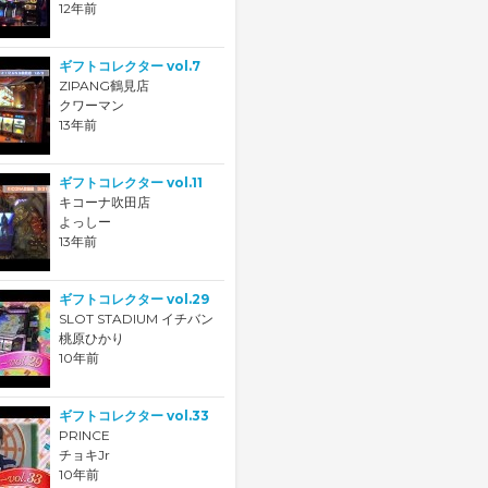
12年前
ギフトコレクター vol.7
ZIPANG鶴見店
クワーマン
13年前
ギフトコレクター vol.11
キコーナ吹田店
よっしー
13年前
ギフトコレクター vol.29
SLOT STADIUM イチバン
桃原ひかり
10年前
ギフトコレクター vol.33
PRINCE
チョキJr
10年前