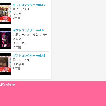
ギフトコレクター vol.39
華ICHI-BAN
うのみ
9年前
ギフトコレクター vol.4
大阪ホールという名のパチ
スロ店
クワーマン
13年前
ギフトコレクター vol.45
華ICHI-BAN
優木瑛美
9年前
お問い合わせ