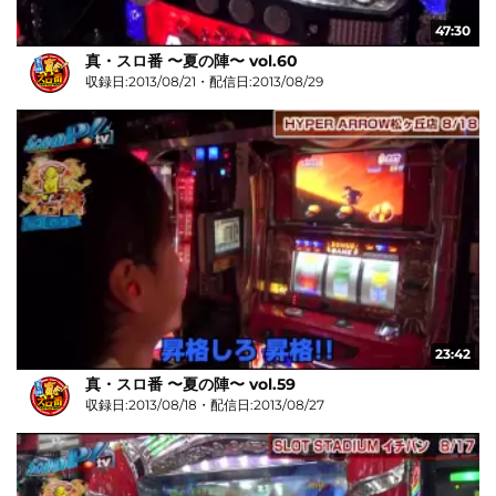
47:30
真・スロ番 〜夏の陣〜 vol.60
収録日:2013/08/21・配信日:2013/08/29
23:42
真・スロ番 〜夏の陣〜 vol.59
収録日:2013/08/18・配信日:2013/08/27