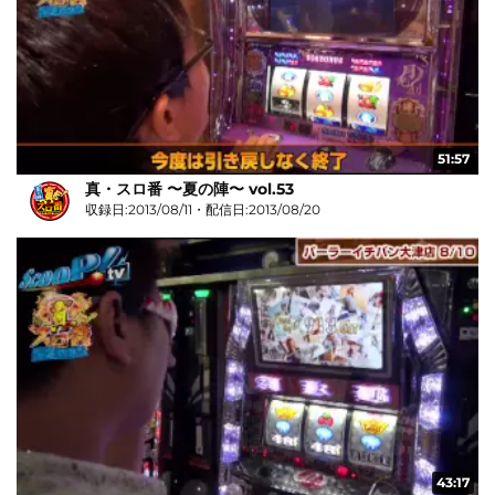
51:57
真・スロ番 〜夏の陣〜 vol.53
収録日:2013/08/11・配信日:2013/08/20
43:17