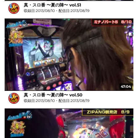
真・スロ番 〜夏の陣〜 vol.51
収録日:2013/08/10・配信日:2013/08/19
47:04
真・スロ番 〜夏の陣〜 vol.50
収録日:2013/08/10・配信日:2013/08/19