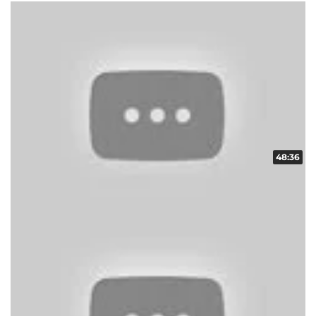
48:36
真・スロ番 〜夏の陣〜 vol.67
収録日:2013/08/25・配信日:2013/09/04