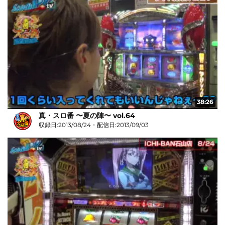
38:26
真・スロ番 〜夏の陣〜 vol.64
収録日:2013/08/24・配信日:2013/09/03