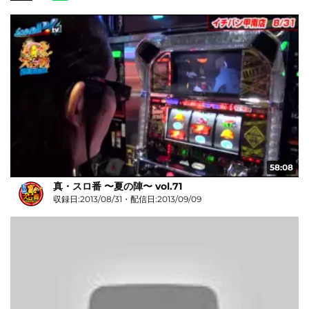
58:08
真・スロ番 〜夏の陣〜 vol.71
収録日:2013/08/31・配信日:2013/09/09