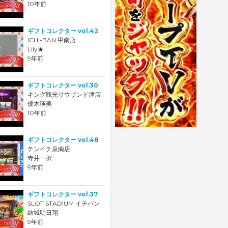
10年前
ギフトコレクター vol.42
ICHI-BAN 甲南店
Lily★
9年前
ギフトコレクター vol.30
キング観光サウザンド津店
優木瑛美
10年前
ギフトコレクター vol.48
テンイチ泉南店
寺井一択
9年前
ギフトコレクター vol.37
SLOT STADIUM イチバン
結城明日翔
9年前