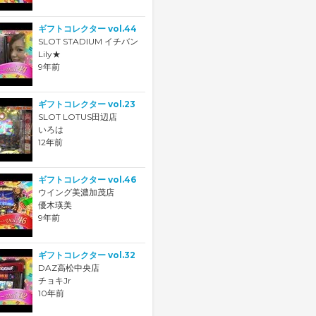
ギフトコレクター vol.44
SLOT STADIUM イチバン
Lily★
9年前
ギフトコレクター vol.23
SLOT LOTUS田辺店
いろは
12年前
ギフトコレクター vol.46
ウイング美濃加茂店
優木瑛美
9年前
ギフトコレクター vol.32
DAZ高松中央店
チョキJr
10年前