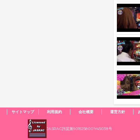
サイトマップ
利用規約
会社概要
運営方針
JASRAC許諾第9015258001Y45038号