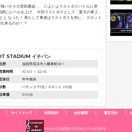
 冒険パチスロ実戦番組」、 いよいよラストボスバトルに突
順調にレベルを上げ、 今回ラストボスとして「蒼天の拳２」
とと なった！ 果たして勇者はラストボスを倒し、 スロット
が出来るのか！？
OT STADIUM イチバン
住所
滋賀県長浜市八幡東町63-1
営業時間
10:00 ～ 22:45
定休日
年中無休
台数
パチンコ 77台 / スロット 201台
駐車場
300台
サイトマップ
利用規約
会社概要
運営方針
JASRAC許諾第9015258001Y45038号