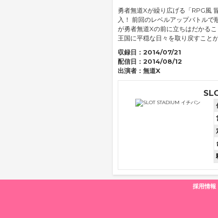
勇者無道Xが繰り広げる「RPG風
入！ 前回のレベルアップバトルで
が勇者無道Xの前に立ちはだかるこ
王国に平穏な日々を取り戻すこと
収録日：
2014/07/21
配信日：
2014/08/12
出演者：
無道X
SL
採用情報