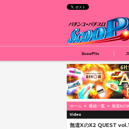
ScooP!tv
ホーム
番組一覧
無道XのX
Video
無道XのX2 QUEST vol.