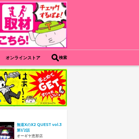
オンラインストア
検索
無道XのX2 QUEST vol.3
第1/2話
オーギヤ恵那店