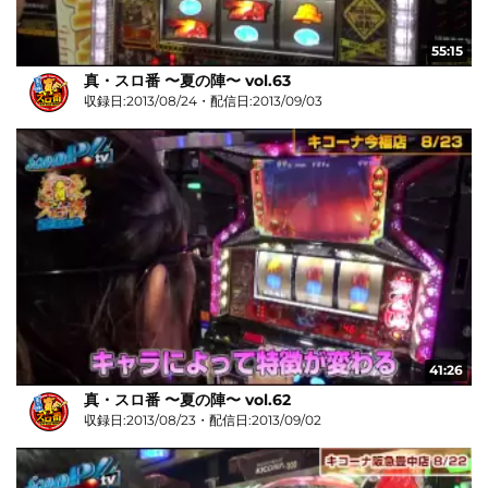
55:15
真・スロ番 〜夏の陣〜 vol.63
収録日:2013/08/24・配信日:2013/09/03
41:26
真・スロ番 〜夏の陣〜 vol.62
収録日:2013/08/23・配信日:2013/09/02