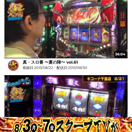
36:04
真・スロ番 〜夏の陣〜 vol.61
収録日:2013/08/22・配信日:2013/08/30