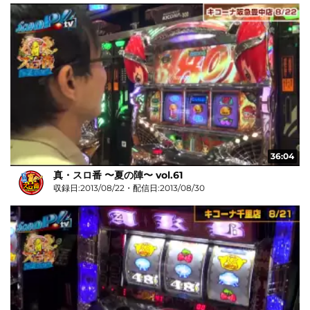
36:04
真・スロ番 〜夏の陣〜 vol.61
収録日:2013/08/22・配信日:2013/08/30