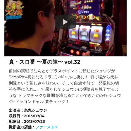
真・スロ番 〜夏の陣〜 vol.32
前回の実戦でなんとかプラスポイントに転じたシュウジが
ScooP!tv初となるドラゴンギャルに挑む！ 初っ端から天井
到達という苦しみを味わい... そして白旗寸前で一発逆転の切
符を手に入れ...！？ 果たしてシュウジは視聴者を魅了するよ
うな ドラマチックな展開を演じることができたのか!? シュウ
ジ×ドラゴンギャル 要チェック！
出演者：
烏丸シュウジ
収録日：
2013/07/14
配信日：
2013/07/23
撮影協力店舗：
ファーストII