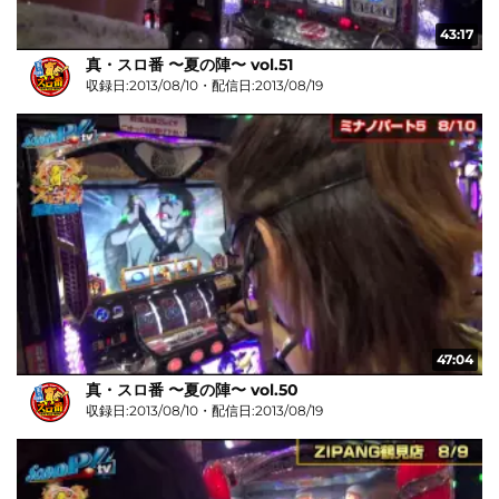
43:17
真・スロ番 〜夏の陣〜 vol.51
収録日:2013/08/10・配信日:2013/08/19
47:04
真・スロ番 〜夏の陣〜 vol.50
収録日:2013/08/10・配信日:2013/08/19