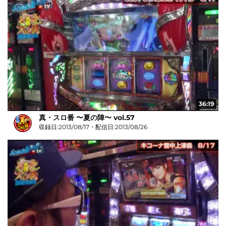
36:19
真・スロ番 〜夏の陣〜 vol.57
収録日:2013/08/17・配信日:2013/08/26