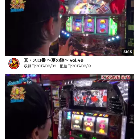
51:15
真・スロ番 〜夏の陣〜 vol.49
収録日:2013/08/09・配信日:2013/08/19