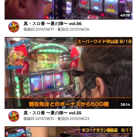
49:18
真・スロ番 〜夏の陣〜 vol.56
収録日:2013/08/17・配信日:2013/08/26
38:14
真・スロ番 〜夏の陣〜 vol.55
収録日:2013/08/15・配信日:2013/08/23