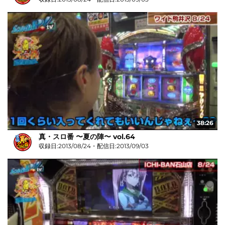
38:26
真・スロ番 〜夏の陣〜 vol.64
収録日:2013/08/24・配信日:2013/09/03