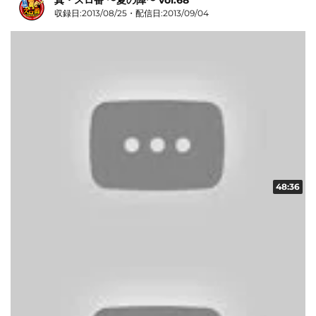
収録日:2013/08/25・配信日:2013/09/04
48:36
真・スロ番 〜夏の陣〜 vol.67
収録日:2013/08/25・配信日:2013/09/04