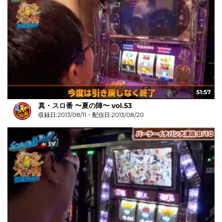
51:57
真・スロ番 〜夏の陣〜 vol.53
収録日:2013/08/11・配信日:2013/08/20