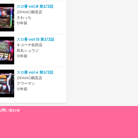
スロ番 vol.8 第2/2話
ZIPANG鶴見店
さわっち
13年前
スロ番 vol.15 第2/2話
キコーナ吹田店
烏丸シュウジ
13年前
スロ番 vol.4 第2/2話
ZIPANG鶴見店
クワーマン
13年前
お問い合わせ