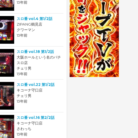
13年前
スロ番 vol.4 第1/2話
ZIPANG鶴見店
クワーマン
13年前
スロ番 vol.18 第1/2話
大阪ホールという名のパチ
スロ店
チェリ男
13年前
スロ番 vol.22 第1/2話
キコーナ守口店
チェリ男
13年前
スロ番 vol.16 第2/2話
キコーナ守口店
さわっち
13年前