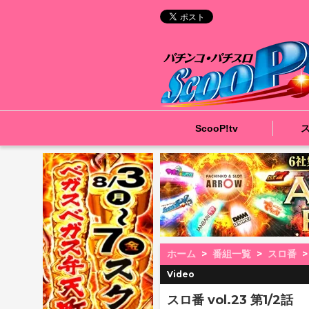
ScooP!tv
ホーム
番組一覧
スロ番
Video
スロ番 vol.23 第1/2話