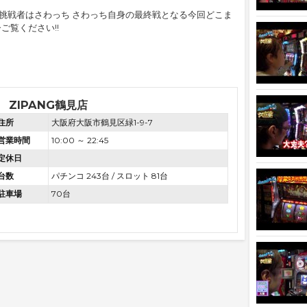
の挑戦者はさわっち さわっち自身の最終戦となる今回どこま
ご覧ください!!
ZIPANG鶴見店
住所
大阪府大阪市鶴見区緑1-9-7
営業時間
10:00 ～ 22:45
定休日
台数
パチンコ 243台 / スロット 81台
駐車場
70台