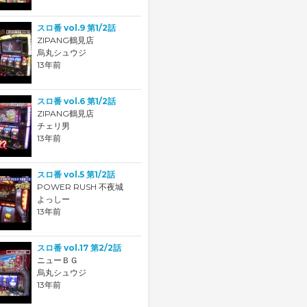
スロ番 vol.9 第1/2話
ZIPANG鶴見店
烏丸シュウジ
13年前
スロ番 vol.6 第1/2話
ZIPANG鶴見店
チェリ男
13年前
スロ番 vol.5 第1/2話
POWER RUSH 不夜城
よっしー
13年前
スロ番 vol.17 第2/2話
ニューＢＧ
烏丸シュウジ
13年前